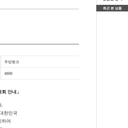
최근 본 상품
주방뱅크
4899
대회 안내」
.
 대한민국
이하여