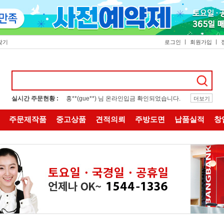
찾기
로그인
회원가입
실시간 주문현황 :
홍**(gue**) 님 온라인입금 확인되었습니다.
더보기
주문제작품
중고상품
견적의뢰
주방도면
납품실적
창