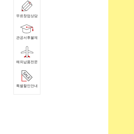
무료창업상담
관공서후불제
해외납품전문
특별할인안내