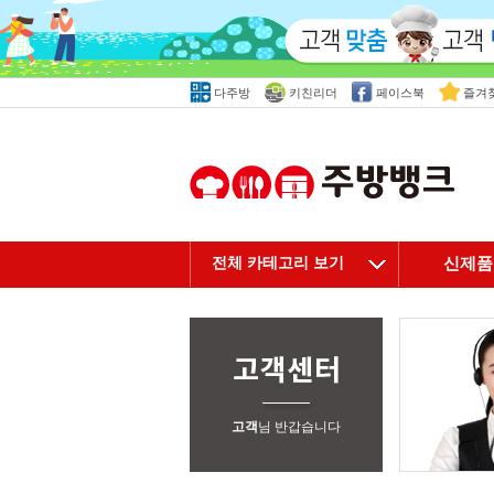
다주방
키친리더
페이스북
즐겨
전체 카테고리 보기
신제품
고객
님 반갑습니다