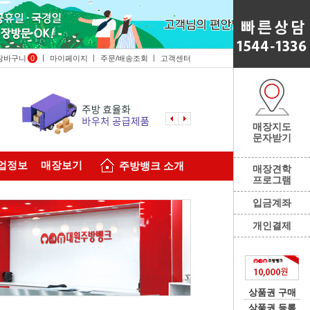
장바구니
0
마이페이지
주문/배송조회
고객센터
매장지도
문자받기
업정보
매장보기
주방뱅크 소개
매장견학
프로그램
입금계좌
개인결제
상품권 구매
상품권 등록