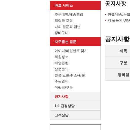
바로 서비스
주문내역/배송조회
환불/배송/품
각 물품의 Q
적립금 조회
나의 질문과 답변
장바구니
공지사항
자주묻는 질문
아이디/비밀번호 찾기
제목
회원정보
구분
배송관련
상품문의
등록일
반품/교환/취소/환불
주문결제
적립금/쿠폰
공지사항
1:1 친절상담
고객상담