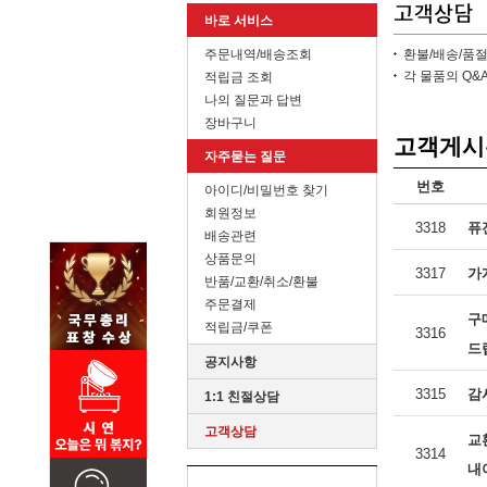
바로 서비스
주문내역/배송조회
환불/배송/품
각 물품의 Q
적립금 조회
나의 질문과 답변
장바구니
고객게시
자주묻는 질문
번호
아이디/비밀번호 찾기
회원정보
3318
퓨
배송관련
상품문의
3317
가
반품/교환/취소/환불
주문결제
구
적립금/쿠폰
3316
드
공지사항
3315
감
1:1 친절상담
고객상담
교
3314
내