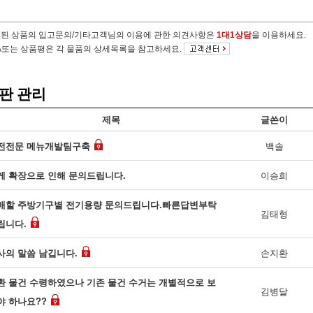
절된 상품의 입고문의/기타고객님의 이용에 관한 의견사항은
1대1상담
을 이용하세요.
&A또는 상품평은 각 물품의 상세목록을 참고하세요.
판 관리
제목
글쓴이
전전문 메뉴개발팀구축
백솔
게 확장으로 인해 문의드립니다.
이승희
매할 주방기구별 전기용량 문의드립니다.빠른답변부탁
김태형
립니다.
사의 말씀 남깁니다.
손지환
환 물건 수령하였으나 기존 물건 수거는 개별적으로 보
김병달
야 하나요??