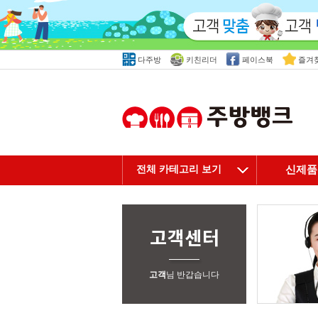
다주방
키친리더
페이스북
즐겨
전체 카테고리 보기
신제품
고객
님 반갑습니다