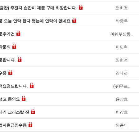
입금완) 주전자 손잡이 제품 구매 희망합니다.
엄희정
품 오늘 연락 한다 햇는데 연락이 없네요
박종우
문추가건
아쉐부산동..
작문의
이민혁
문합니다.
임희정
수증
김태선
적요청드립니다.
(주)푸르..
성고 문의요
윤상호
테리 크리스탈 잔
이강호
업자현금영수증
안준미