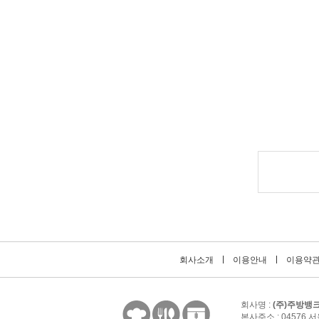
회사소개
이용안내
이용약
회사명 :
(주)주방뱅
본사주소 : 04576 