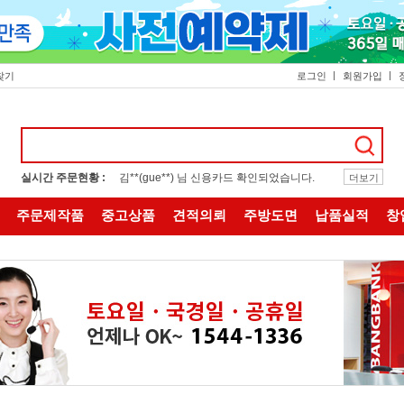
찾기
로그인
회원가입
실시간 주문현황 :
김**(gue**) 님 신용카드 확인되었습니다.
더보기
주문제작품
중고상품
견적의뢰
주방도면
납품실적
창