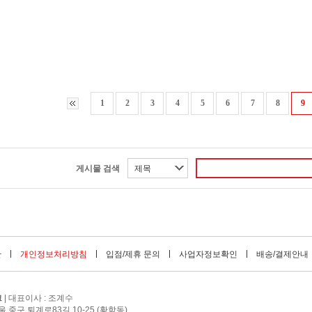
1
2
3
4
5
6
7
8
9
게시물 검색
제목
관
개인정보처리방침
입점/제휴 문의
사업자정보확인
배송/결제안내
크
| 대표이사 : 조계수
서울 중구 퇴계로83길 10-25 (황학동)