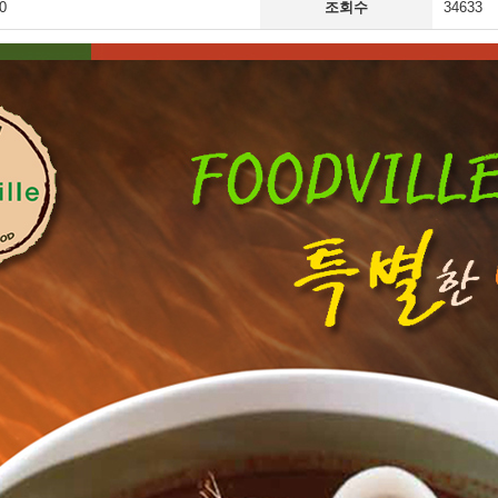
0
조회수
34633