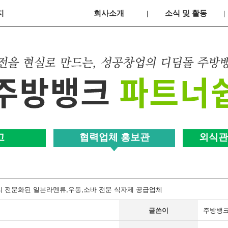
지
회사소개
소식 및 활동
고
협력업체 홍보관
외식관
의 전문화된 일본라멘류,우동,소바 전문 식자제 공급업체
글쓴이
주방뱅