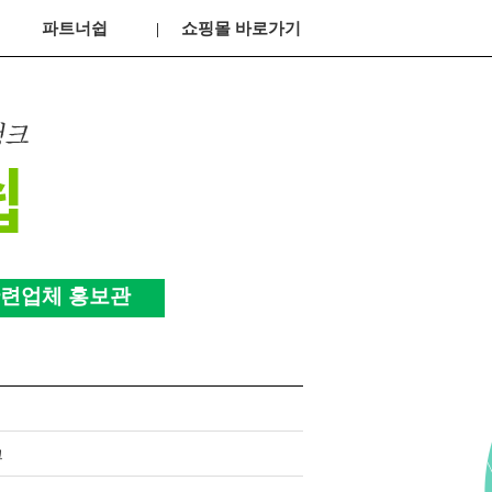
파트너쉽
쇼핑몰 바로가기
련업체 홍보관
크