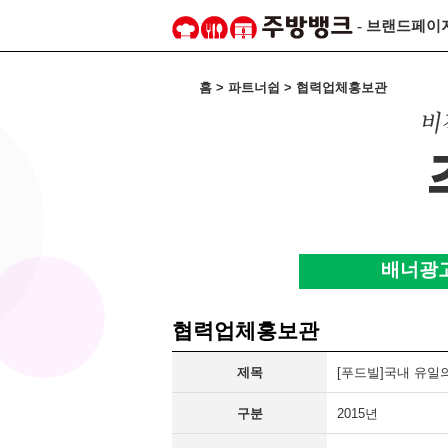
- 브랜드페이
홈 > 파트너쉽 > 협력업체홍보관
배너광
협력업체홍보관
제목
[푸드빌]국내 유일
구분
2015년