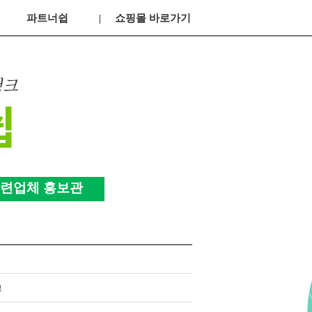
파트너쉽
쇼핑몰 바로가기
련업체 홍보관
크