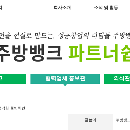
지
회사소개
소식 및 활동
고
협력업체 홍보관
외식관
생각한 웰빙치킨
글쓴이
주방뱅