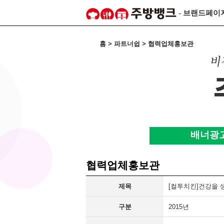
- 브랜드페이
홈 > 파트너쉽 > 협력업체홍보관
배너광
협력업체홍보관
제목
[컬투치킨]건강을 
구분
2015년