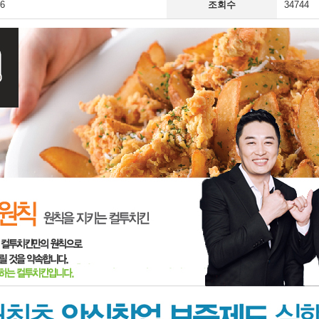
06
조회수
34744