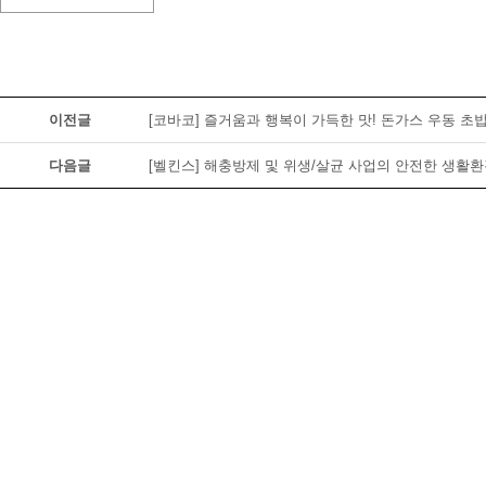
이전글
[코바코] 즐거움과 행복이 가득한 맛! 돈가스 우동 초
다음글
[벨킨스] 해충방제 및 위생/살균 사업의 안전한 생활