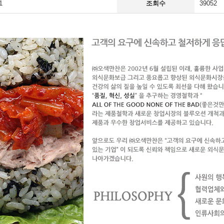
1
조회수
39052