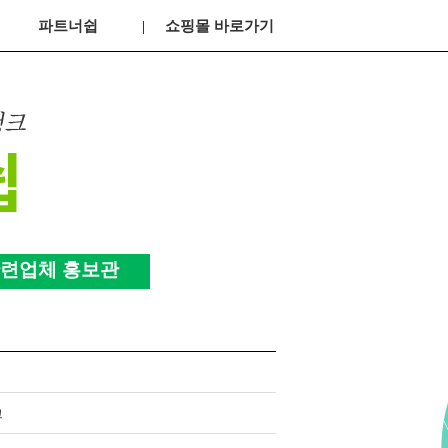
파트너쉽
쇼핑몰 바로가기
련업체 홍보관
크