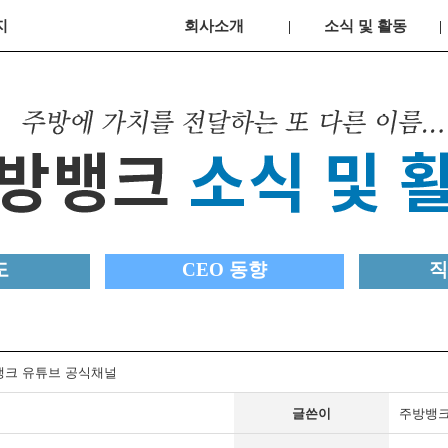
지
회사소개
소식 및 활동
도
CEO 동향
직
뱅크 유튜브 공식채널
글쓴이
주방뱅