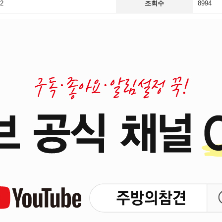
42
조회수
8994