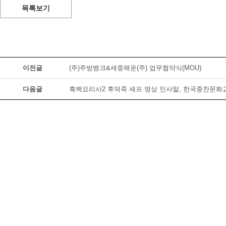
목록보기
이전글
(주)주방뱅크&세중해운(주) 업무협약식(MOU)
다음글
흑백요리사2 후덕죽 셰프 영상 인사말, 한국중찬문화