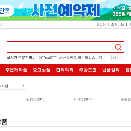
찾기
로그인
회원가입
실시간 주문현황 :
이**(sg3***) 님 신용카드 확인되었습니다.
더보기
주문제작품
중고상품
견적의뢰
주방도면
납품실적
창
/식판
원형쟁반
(5)
사각쟁반
(38)
논슬립
상품