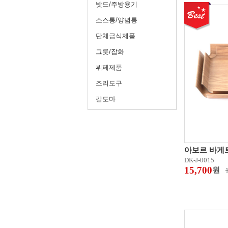
밧드/주방용기
소스통/양념통
단체급식제품
그릇/잡화
뷔페제품
조리도구
칼도마
아보르 바게
DK-J-0015
15,700
원