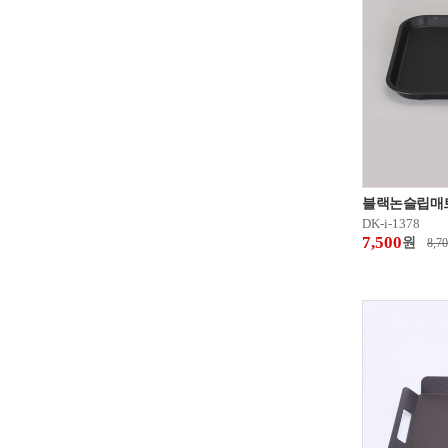
블랙논슬립매트
DK-i-1378
7,500
원
8,7