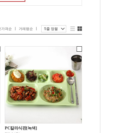
은가격순
거래평순
5줄 정렬
PC칼라식판[녹색]