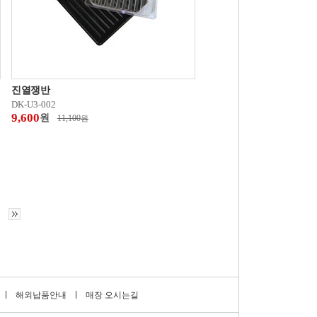
진열쟁반
DK-U3-002
9,600
원
11,100
원
해외납품안내
매장 오시는길