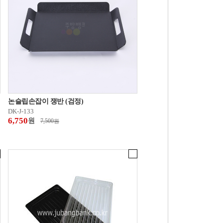
논슬립손잡이 쟁반 (검정)
DK-J-133
6,750
원
7,500
원