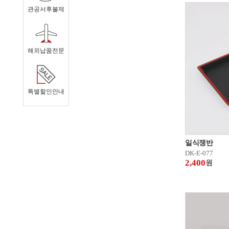
관공서후불제
해외납품전문
특별할인안내
일식쟁반
DK-E-077
2,400
원