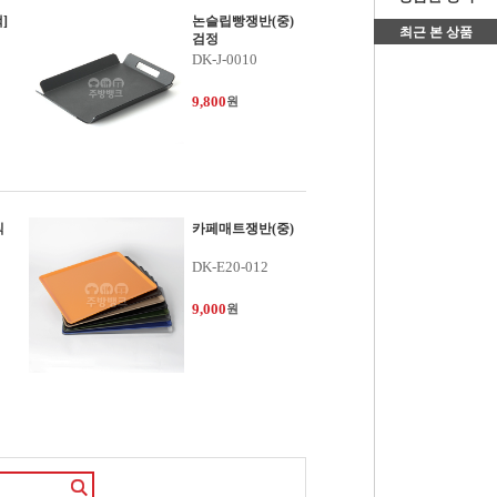
]
논슬립빵쟁반(중)
최근 본 상품
검정
DK-J-0010
9,800
원
직
카페매트쟁반(중)
DK-E20-012
9,000
원