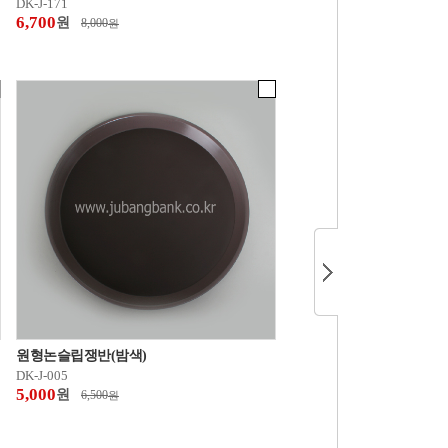
DK-J-171
6,700
원
8,000
원
원형논슬립쟁반(밤색)
DK-J-005
5,000
원
6,500
원