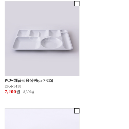
PC단체급식용식판(ds-7-015)
DK-I-1418
7,200
원
8,300
원