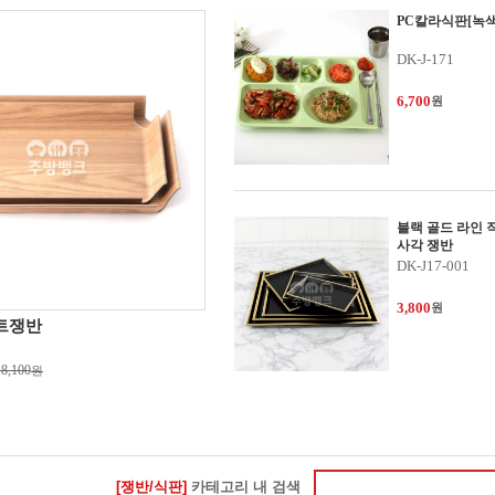
PC칼라식판[녹색
DK-J-171
6,700
원
블랙 골드 라인 
사각 쟁반
DK-J17-001
3,800
원
트쟁반
18,100
원
[쟁반/식판]
카테고리 내 검색