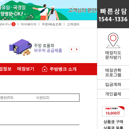
장바구니
0
마이페이지
주문/배송조회
고객센터
매장지도
문자받기
업정보
매장보기
주방뱅크 소개
매장견학
프로그램
입금계좌
개인결제
쟁반
(53)
식판
(12)
상품권 구매
상품권 등록