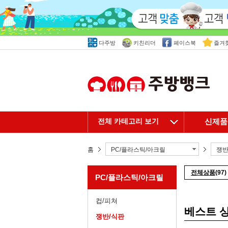
다주방
키친리더
페이스북
즐겨
전체 카테고리 보기
신제품
홈
PC/플라스틱/아크릴
쟁반
전체상품
(97)
PC/플라스틱/아크릴
컵/피쳐
베스트 
쟁반/식판