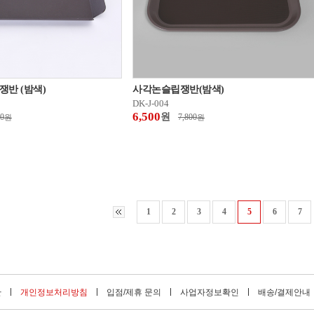
쟁반 (밤색)
사각논슬립쟁반(밤색)
DK-J-004
6,500
원
00
7,800
원
원
1
2
3
4
5
6
7
관
개인정보처리방침
입점/제휴 문의
사업자정보확인
배송/결제안내