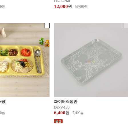
DK-A-260
12,000
원
00
17,000
원
원
노랑]
화이버직쟁반
DK-V-130
6,400
원
00
7,400
원
원