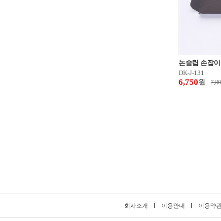
논슬립 손잡이
DK-J-131
6,750
원
7,8
회사소개
이용안내
이용약