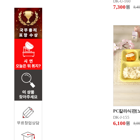
DK-U-160
7,300
원
8,4
PC칼라식판[
DK-J-155
6,100
무료창업상담
원
8,0