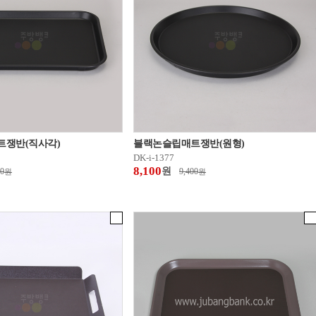
쟁반(직사각)
블랙논슬립매트쟁반(원형)
DK-i-1377
8,100
원
00
9,400
원
원