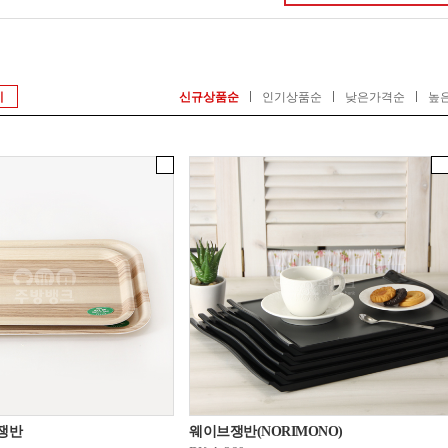
기
신규상품순
인기상품순
낮은가격순
높
쟁반
웨이브쟁반(NORIMONO)