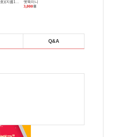
경산 쇠돌이 설렁탕기
9,900
원
Q&A