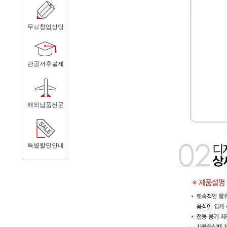
무료창업상담
관공서후불제
해외납품전문
특별할인안내