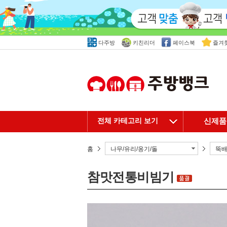
다주방
키친리더
페이스북
즐겨
전체 카테고리 보기
신제품
홈
나무/유리/옹기/돌
뚝배
참맛전통비빔기