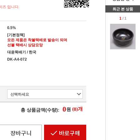
이즈 입니다.
최근 본 상품
1
/ 1
0.5%
[기본정책]
모든 제품은 착불택배로 발송이 되며
선불 택배시 상담요망
대윤뚝배기 / 한국
DK-A4-072
선택하세요
0
(
)개
0
원
총 상품금액(수량):