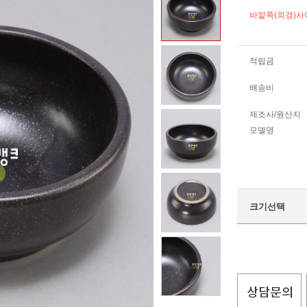
바깥쪽(외경)사
적립금
배송비
제조사/원산지
모델명
크기선택