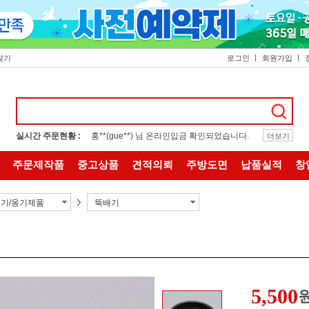
찾기
로그인
회원가입
실시간 주문현황 :
홍**(gue**) 님 온라인입금 확인되었습니다.
더보기
주문제작품
중고상품
견적의뢰
주방도면
납품실적
창
기/옹기제품
뚝배기
5,500