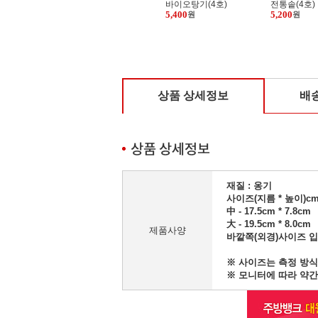
전통솥(4호)
바이오탕기(
5,200
2,700
원
원
상품 상세정보
배
재질 : 옹기
사이즈(지름 * 높이)c
中 - 17.5cm * 7.8cm
大 - 19.5cm * 8.0cm
제품사양
바깥쪽(외경)사이즈 입
※ 사이즈는 측정 방식
※ 모니터에 따라 약간