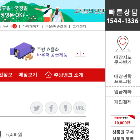
장바구니
0
마이페이지
주문/배송조회
고객센터
매장지도
문자받기
업정보
매장보기
주방뱅크 소개
매장견학
프로그램
입금계좌
개인결제
상품권 구매
원
6,400
원
상품권 등록