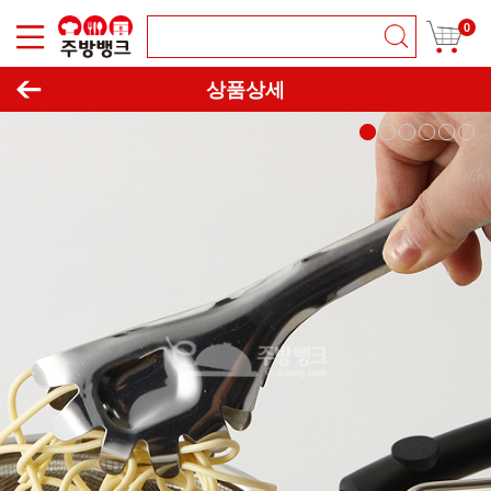
0
이동하기
창닫기
상품상세