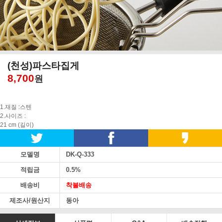
(천성)파스타집게
8,700
원
1.재질 :스텐
2.사이즈 :
21 cm (길이)
모델명
DK-Q-333
적립금
0.5%
배송비
착불배송
제조사/원산지
동아