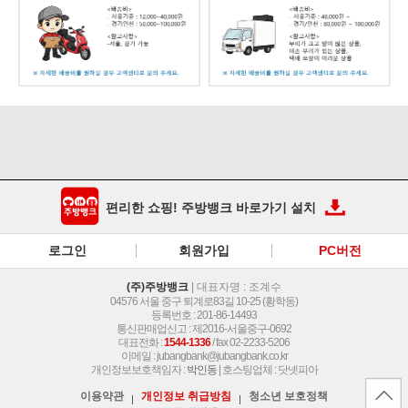
편리한 쇼핑! 주방뱅크 바로가기 설치
로그인
회원가입
PC버전
(주)주방뱅크
| 대표자명 : 조계수
04576 서울 중구 퇴계로83길 10-25 (황학동)
등록번호 : 201-86-14493
통신판매업신고 : 제2016-서울중구-0692
대표전화 :
1544-1336
/ fax 02-2233-5206
이메일 :
jubangbank@jubangbank.co.kr
개인정보보호책임자 :
박인동
| 호스팅업체 : 닷넷피아
이용약관
개인정보 취급방침
청소년 보호정책