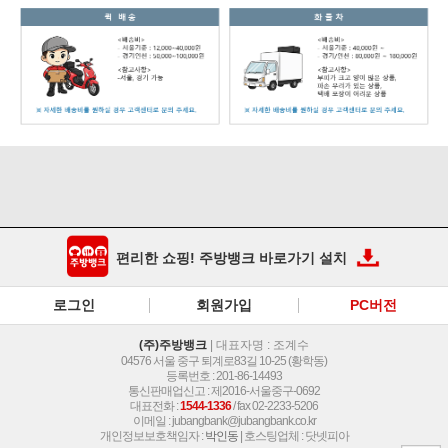
편리한 쇼핑! 주방뱅크 바로가기 설치
로그인
회원가입
PC버전
(주)주방뱅크
| 대표자명 : 조계수
04576 서울 중구 퇴계로83길 10-25 (황학동)
등록번호 : 201-86-14493
통신판매업신고 : 제2016-서울중구-0692
대표전화 :
1544-1336
/ fax 02-2233-5206
이메일 :
jubangbank@jubangbank.co.kr
개인정보보호책임자 :
박인동
| 호스팅업체 : 닷넷피아