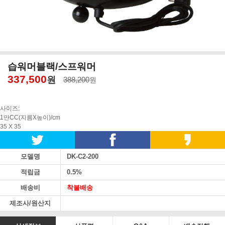
습워머블랙/스프워머
337,500
원
388,200
원
사이즈:
1만CC(지름X높이)/cm
35 X 35
모델명
DK-C2-200
적립금
0.5%
배송비
착불배송
제조사/원산지