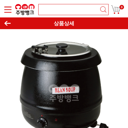
0
이동하기
창닫기
상품상세