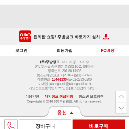
편리한 쇼핑! 주방뱅크 바로가기 설치
로그인
회원가입
PC버전
(주)주방뱅크
| 대표자명 : 조계수
04576 서울 중구 퇴계로83길 10-25 (황학동)
등록번호 : 201-86-14493
통신판매업신고 : 제2016-서울중구-0692
대표전화 :
1544-1336
/ fax 02-2233-5206
이메일 :
jubangbank@jubangbank.co.kr
개인정보보호책임자 :
박인동
| 호스팅업체 : 닷넷피아
이용약관
개인정보 취급방침
청소년 보호정책
Copyright © 2016 (주)주방뱅크. All rights reserved.
장바구니
바로구매
논슬립빵쟁반(중)검정