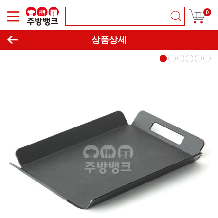
0
이동하기
창닫기
상품상세