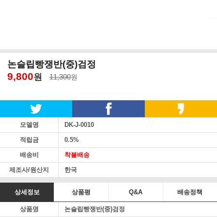
논슬립빵쟁반(중)검정
9,800
원
11,300
원
모델명
DK-J-0010
적립금
0.5%
배송비
착불배송
제조사/원산지
한국
상세정보
상품평
Q&A
배송정책
상품명
논슬립빵쟁반(중)검정