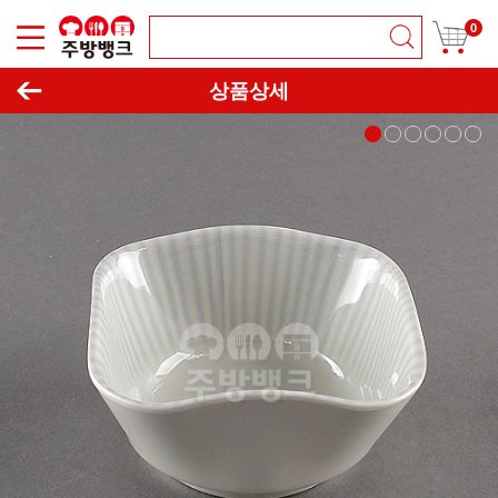
0
이동하기
창닫기
상품상세