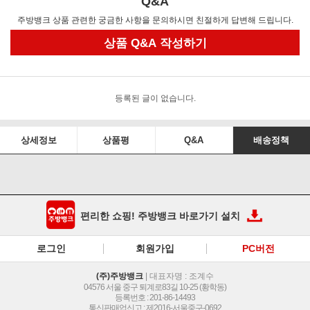
Q&A
주방뱅크 상품 관련한 궁금한 사항을 문의하시면 친절하게 답변해 드립니다.
상품 Q&A 작성하기
등록된 글이 없습니다.
상세정보
상품평
Q&A
배송정책
편리한 쇼핑! 주방뱅크 바로가기 설치
로그인
회원가입
PC버전
(주)주방뱅크
| 대표자명 : 조계수
04576 서울 중구 퇴계로83길 10-25 (황학동)
등록번호 : 201-86-14493
통신판매업신고 : 제2016-서울중구-0692