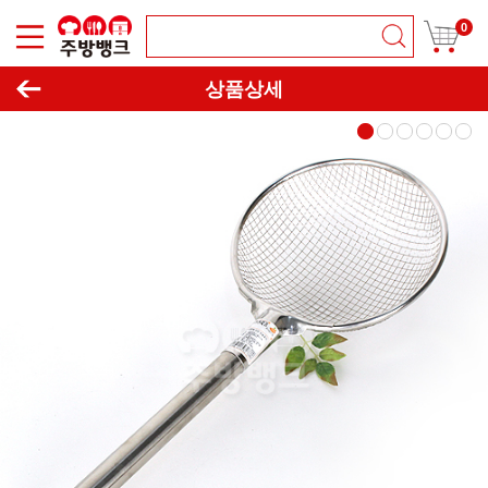
0
이동하기
창닫기
상품상세