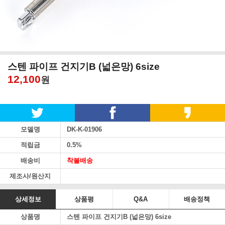
스텐 파이프 건지기B (넓은망) 6size
12,100
원
모델명
DK-K-01906
적립금
0.5%
배송비
착불배송
제조사/원산지
상세정보
상품평
Q&A
배송정책
상품명
스텐 파이프 건지기B (넓은망) 6size