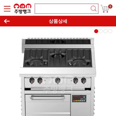
0
이동하기
창닫기
상품상세