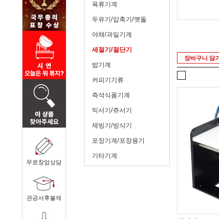
육류기계
두유기/압축기/맷돌
야채/과일기계
세절기/절단기
장바구니 담
밥기계
커피기기류
즉석식품기계
믹서기/쥬서기
제빙기/빙삭기
포장기계/포장용기
기타기계
무료창업상담
관공서후불제