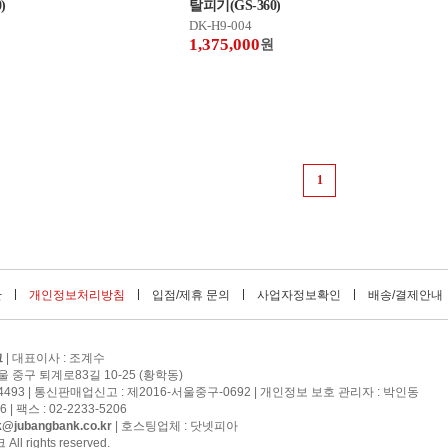
)
탈피기(GS-360)
DK-H9-004
1,375,000
원
1
관
개인정보처리방침
입점/제휴 문의
사업자정보확인
배송/결제안내
크
| 대표이사 : 조계수
서울 중구 퇴계로83길 10-25 (황학동)
14493 | 통신판매업신고 : 제2016-서울중구-0692 | 개인정보 보호 관리자 :
박인동
 | 팩스 : 02-2233-5206
k@jubangbank.co.kr
| 호스팅업체 : 닷넷피아
l rights reserved.