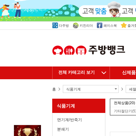
다주방
키친리더
페이스북
즐겨
전체 카테고리 보기
신제품
홈
식품기계
세절
전체상품
(20)
식품기계
기타절단기
(5
면기계/반죽기
분쇄기