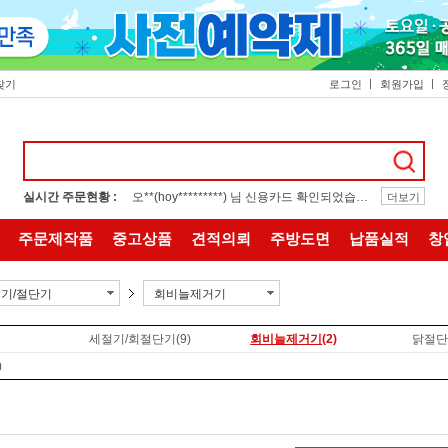
찾기
로그인
회원가입
실시간 주문현황 :
오**(hoy*********) 님 신용카드 확인되었습니다.
더보기
주문제작품
중고상품
견적의뢰
주방도면
납품실적
창
기/절단기
회비늘제거기
세절기/회절단기
(9)
회비늘제거기
(2)
닭절단
)