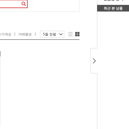
최근 본 상품
은가격순
거래평순
5줄 정렬