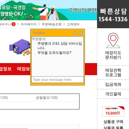
장바구니
0
마이페이지
주문/배송조회
고객센터
Tocplus
매장지도
문자받기
업정보
매장보기
주방뱅크 소개
매장견학
프로그램
입금계좌
개인결제
기
(5)
닭털탈모기
(0)
상품권 구매
상품권 등록