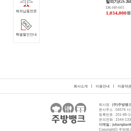
탈피기(GS-260
DK-H9-005
해외납품전문
1,034,000
원
특별할인안내
회사소개
이용안내
이용약
회사명 :
(주)주방뱅
본사주소 : 04576 
등록번호 : 201-86-
문의전화 : 1544-1336
이메일 :
jubangban
Copyrightⓒ 주방뱅크 Al