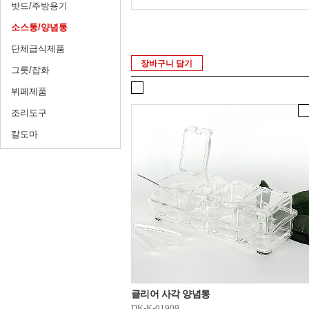
밧드/주방용기
소스통/양념통
단체급식제품
장바구니 담기
그릇/잡화
뷔페제품
조리도구
칼도마
클리어 사각 양념통
DK-K-01909