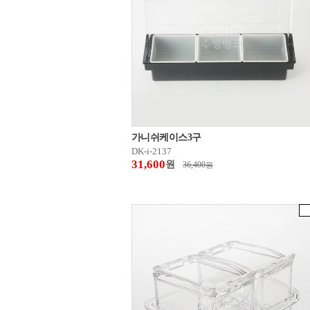
가니쉬케이스3구
DK-i-2137
31,600
원
36,400
원