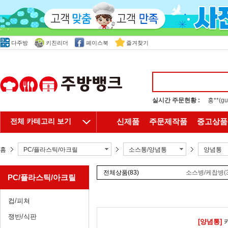
다주방
키친리더
페이스북
즐겨찾기
실시간 주문현황 :
홍**(
전체 카테고리 보기
신제품
주문제작품
중고상품
홈
PC/플라스틱/아크릴
소스통/양념통
양념통
전체상품
(83)
소스병/케찹병
(
PC/플라스틱/아크릴
컵/피쳐
쟁반/식판
[양념통]
카