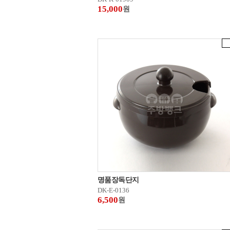
15,000
원
명품장독단지
DK-E-0136
6,500
원