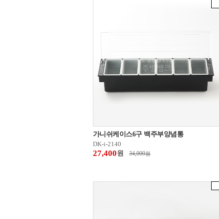
가니쉬케이스6구 백주부양념통
DK-i-2140
27,400
원
34,000
원