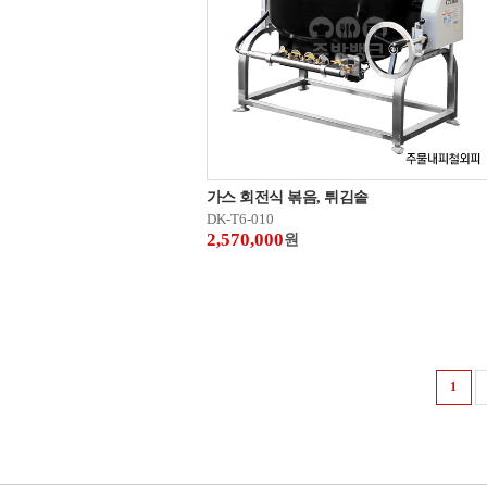
가스 회전식 볶음, 튀김솥
DK-T6-010
2,570,000
원
1