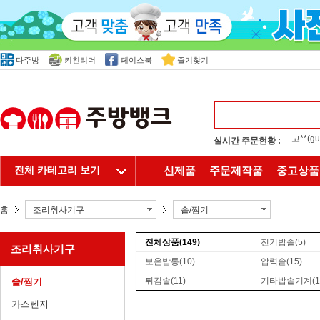
다주방
키친리더
페이스북
즐겨찾기
실시간 주문현황 :
홍**(
전체 카테고리 보기
신제품
주문제작품
중고상품
홈
조리취사기구
솥/찜기
전체상품
(149)
전기밥솥
(5)
조리취사기구
보온밥통
(10)
압력솥
(15)
튀김솥
(11)
기타밥솥기계
(1
솥/찜기
가스렌지