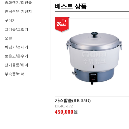
중화렌지/회전솥
베스트 상품
인덕션/전기렌지
구이기
그리들/그릴러
오븐
튀김기/정제기
보온고/온수기
전기물통/워머
부속품/버너
가스밥솥(RR-55G)
DK-K8-172
450,000
원