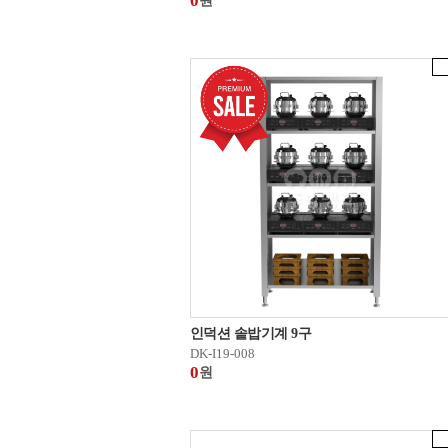
0
원
인덕션 솥밥기계 9구
DK-I19-008
0
원