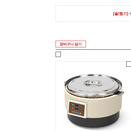
[솥/찜기]
장바구니 담기