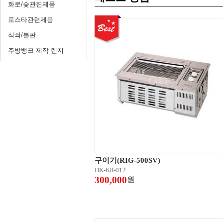
화로/숯관련제품
로스타관련제품
석쇠/불판
주방뱅크 제작 렌지
구이기(RIG-500SV)
DK-K8-012
300,000
원