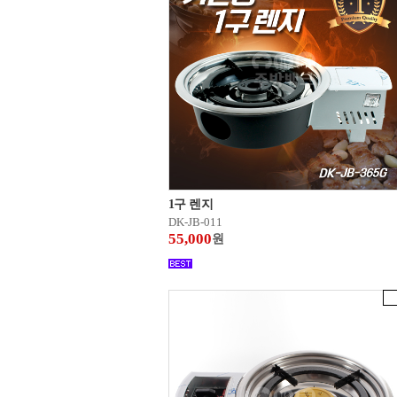
1구 렌지
DK-JB-011
55,000
원