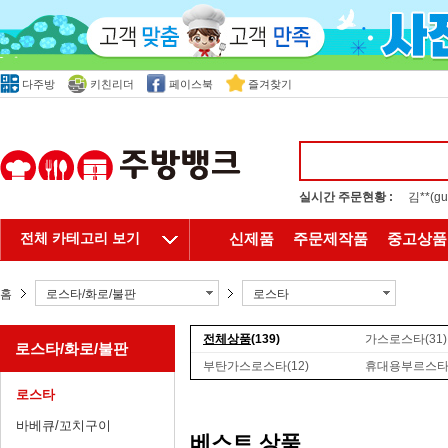
다주방
키친리더
페이스북
즐겨찾기
실시간 주문현황 :
김**(
전체 카테고리 보기
신제품
주문제작품
중고상품
홈
로스타/화로/불판
로스타
전체상품
(139)
가스로스타
(31)
로스타/화로/불판
부탄가스로스타
(12)
휴대용부르스
로스타
바베큐/꼬치구이
베스트 상품