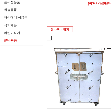
손세정용품
[씨팬카/식판운
위생용품
배식대/배식용품
식기제품
장바구니 담기
어린이식기
운반용품