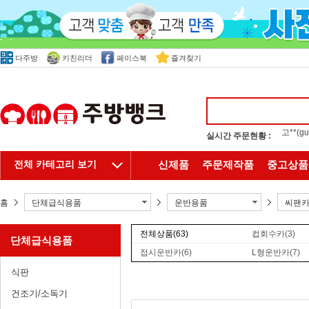
다주방
키친리더
페이스북
즐겨찾기
실시간 주문현황 :
홍**(
전체 카테고리 보기
신제품
주문제작품
중고상품
홈
단체급식용품
운반용품
씨팬카
전체상품
(63)
컵회수카
(3)
단체급식용품
접시운반카
(6)
L형운반카
(7)
식판
건조기/소독기