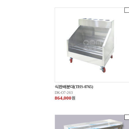
식판배분대(THS-0765)
DK-O7-263
864,000
원