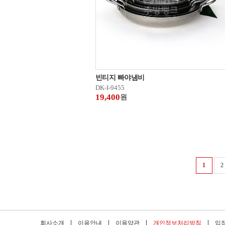
빈티지 빠야냄비
DK-I-9455
19,400
원
1
2
회사소개
이용안내
이용약관
개인정보처리방침
입점