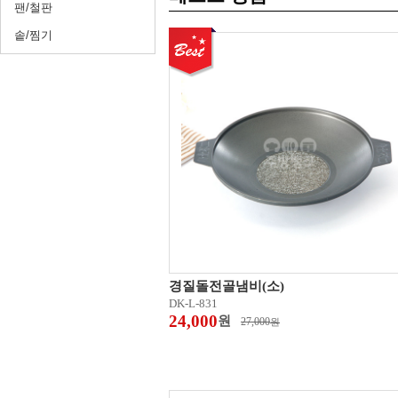
팬/철판
솥/찜기
경질돌전골냄비(소)
DK-L-831
24,000
원
27,000
원