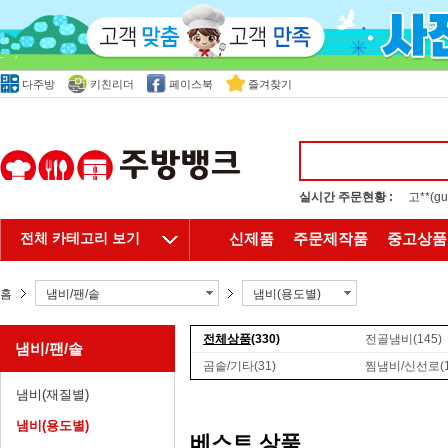
다주방
키친리더
페이스북
즐겨찾기
실시간 주문현황 :
고**(
홍**(
전체 카테고리 보기
신제품
주문제작품
중고상품
홈
냄비/팬/솥
냄비(용도별)
전체상품
(330)
전골냄비
(145)
냄비/팬/솥
곰솥/기타
(31)
찜냄비/신선로
(
냄비(재질별)
냄비(용도별)
베스트 상품