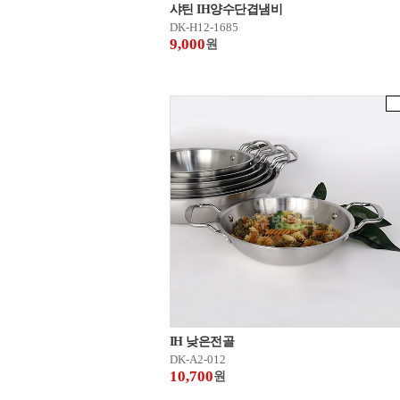
샤틴 IH양수단겹냄비
DK-H12-1685
9,000
원
IH 낮은전골
DK-A2-012
10,700
원