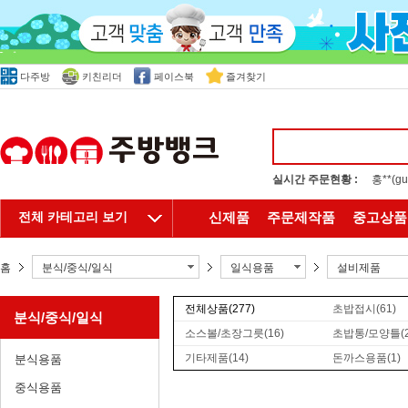
다주방
키친리더
페이스북
즐겨찾기
실시간 주문현황 :
홍**(
이**(
전체 카테고리 보기
신제품
주문제작품
중고상품
홈
분식/중식/일식
일식용품
설비제품
전체상품
(277)
초밥접시
(61)
분식/중식/일식
소스볼/초장그릇
(16)
초밥통/모양틀
(
기타제품
(14)
돈까스용품
(1)
분식용품
중식용품