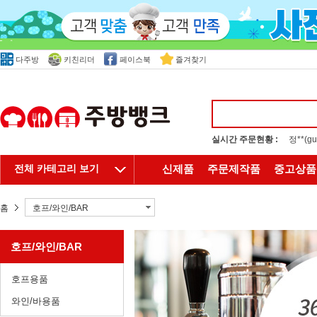
다주방
키친리더
페이스북
즐겨찾기
실시간 주문현황 :
정**(
전체 카테고리 보기
신제품
주문제작품
중고상품
홈
호프/와인/BAR
호프/와인/BAR
호프용품
와인/바용품