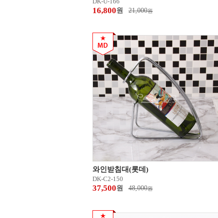
DK-U-166
16,800
원
21,000
원
와인받침대(롯데)
DK-C2-150
37,500
원
48,000
원