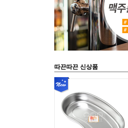
따끈따끈 신상품