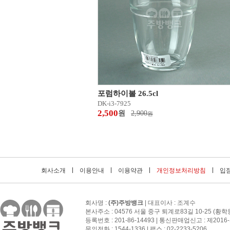
포럼하이볼 26.5cl
DK-i3-7925
2,500
원
2,900
원
회사소개
이용안내
이용약관
개인정보처리방침
입점
회사명 :
(주)주방뱅크
| 대표이사 : 조계수
본사주소 : 04576 서울 중구 퇴계로83길 10-25 (황학
등록번호 : 201-86-14493 | 통신판매업신고 : 제201
문의전화 : 1544-1336 | 팩스 : 02-2233-5206