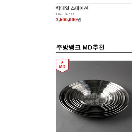
칵테일 스테이션
DK-L8-233
3,600,000
원
주방뱅크 MD추천