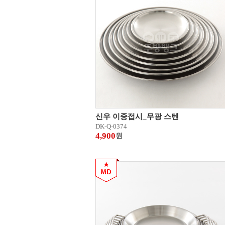
신우 이중접시_무광 스텐
DK-Q-0374
4,900
원