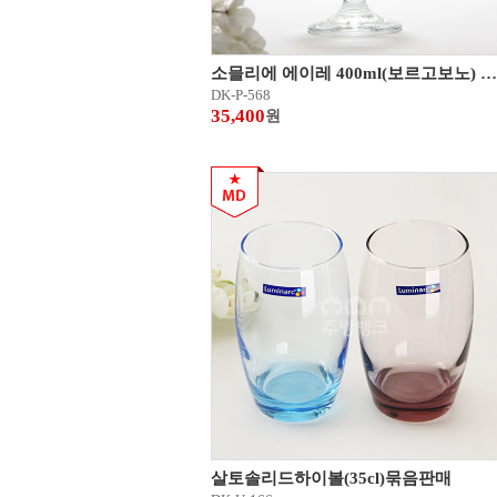
소믈리에 에이레 400ml(보르고보노) (6개 묶음)
DK-P-568
35,400
원
살토솔리드하이볼(35cl)묶음판매