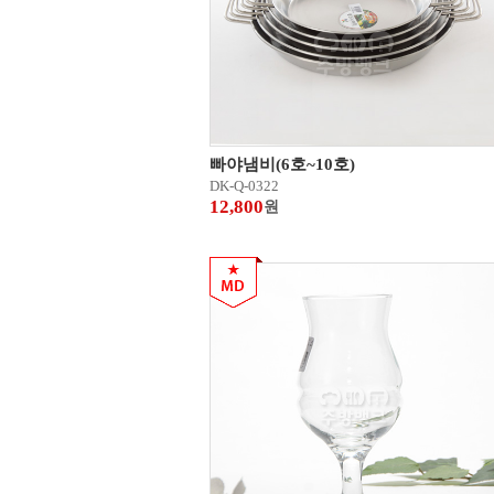
빠야냄비(6호~10호)
DK-Q-0322
12,800
원