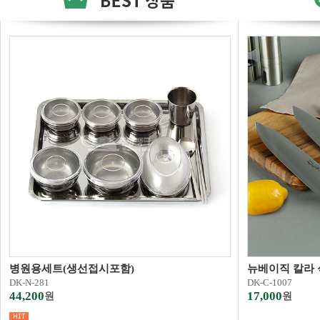
병원용세트(생선접시포함)
뉴베이직 칼라 
DK-N-281
DK-C-1007
44,200
17,000
원
원