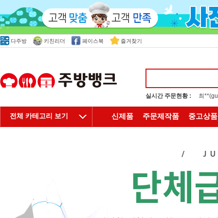
다주방
키친리더
페이스북
즐겨찾기
실시간 주문현황 :
최**(
전체 카테고리 보기
신제품
주문제작품
중고상품