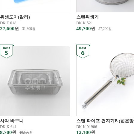
위생도마(칼라)
스텐위생기
DK-E-018
DK-K-521
27,600
49,700
원
원
31,800
57,200
원
원
사각 바구니
스텐 파이프 건지기B (넓은망) 6
DK-K-641
DK-K-01906
8,700
12,100
원
원
10,100
원