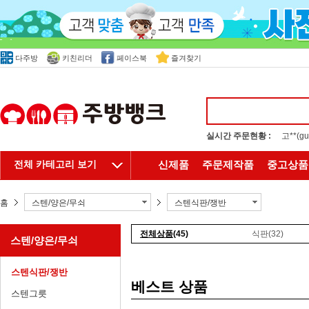
다주방
키친리더
페이스북
즐겨찾기
실시간 주문현황 :
홍**(
전체 카테고리 보기
신제품
주문제작품
중고상품
홈
스텐/양은/무쇠
스텐식판/쟁반
전체상품
(45)
식판
(32)
스텐/양은/무쇠
스텐식판/쟁반
베스트 상품
스텐그릇