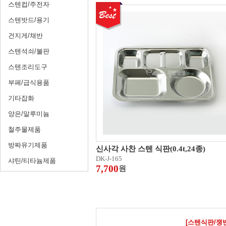
스텐컵/주전자
스텐밧드/용기
건지게/채반
스텐석쇠/불판
스텐조리도구
부페/급식용품
기타잡화
양은/알루미늄
철주물제품
방짜유기제품
신사각 사찬 스텐 식판(0.4t,24종)
DK-J-165
샤틴/티타늄제품
7,700
원
[스텐식판/쟁반