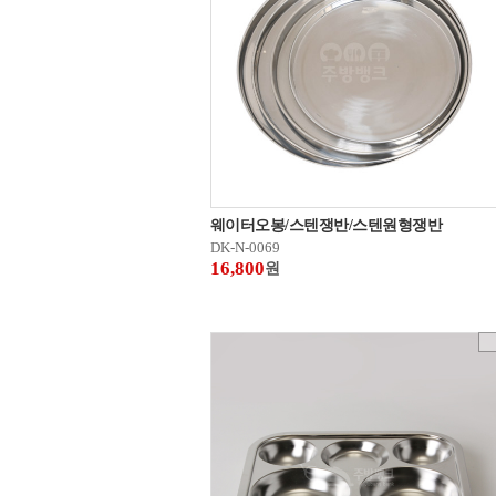
웨이터오봉/스텐쟁반/스텐원형쟁반
DK-N-0069
16,800
원