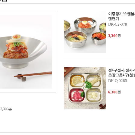
이중탕기/스텐볼
텐면기
DK-C2-379
3,300
원
정4구접시/정사
초장그릇4구(천성
네..
DK-Q-0285
6,300
원
37,300
원