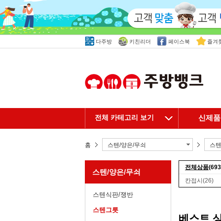
다주방
키친리더
페이스북
즐겨
전체 카테고리 보기
신제품
홈
스텐/양은/무쇠
스
전체상품
(693
스텐/양은/무쇠
칸접시
(26)
스텐식판/쟁반
스텐그릇
베스트 