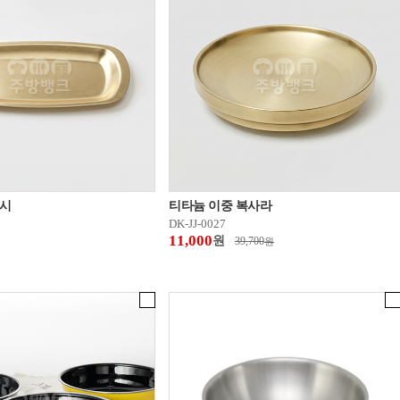
시
티타늄 이중 복사라
DK-JJ-0027
11,000
원
39,700
원