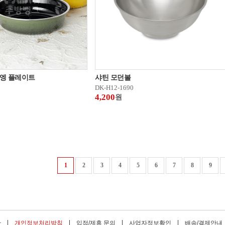
엥 플레이트
샤틴 모던볼
DK-H12-1690
4,200
원
1
2
3
4
5
6
7
8
9
관
개인정보처리방침
입점/제휴 문의
사업자정보확인
배송/결제안내