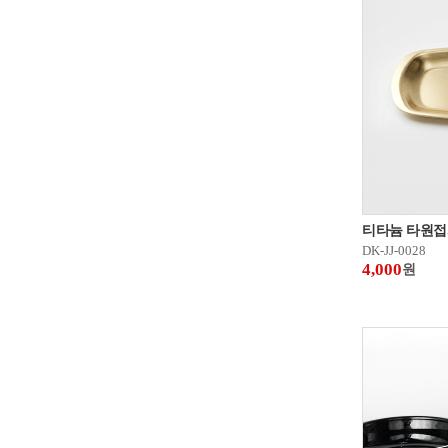
티타늄 타원접
DK-JJ-0028
4,000
원