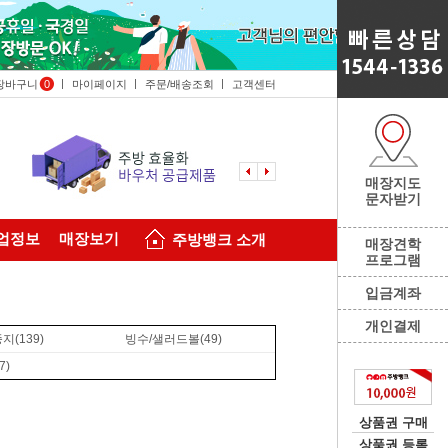
장바구니
0
마이페이지
주문/배송조회
고객센터
매장지도
문자받기
업정보
매장보기
주방뱅크 소개
매장견학
프로그램
입금계좌
개인결제
종지
(139)
빙수/샐러드볼
(49)
7)
상품권 구매
상품권 등록