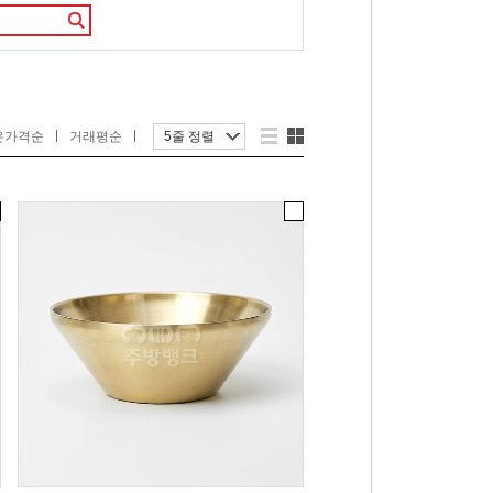
은가격순
거래평순
5줄 정렬