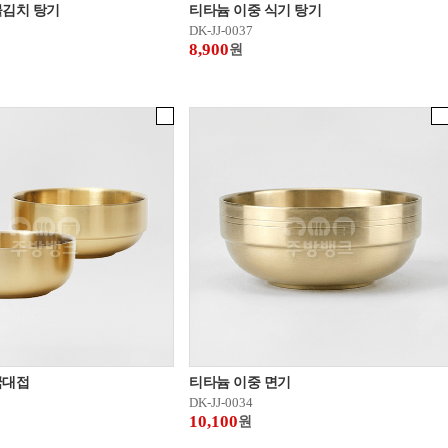
물김치 탕기
티타늄 이중 식기 탕기
DK-JJ-0037
8,900
원
국대접
티타늄 이중 면기
DK-JJ-0034
10,100
원