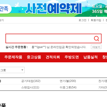
찾기
로그인
회원가입
실시간 주문현황 :
홍**(gue**) 님 온라인입금 확인되었습니다.
더보기
주문제작품
중고상품
견적의뢰
주방도면
납품실적
창
텐그릇
)
공기/대접
(162)
면기/볼
(200)
찬기/
스텐접시
(111)
이중그릇
(54)
기타
(3
상품