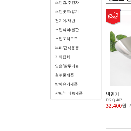
스텐컵/주전자
스텐밧드/용기
건지게/채반
스텐석쇠/불판
스텐조리도구
부페/급식용품
기타잡화
양은/알루미늄
철주물제품
방짜유기제품
샤틴/티타늄제품
냉면기
DK-Q-402
32,400
원