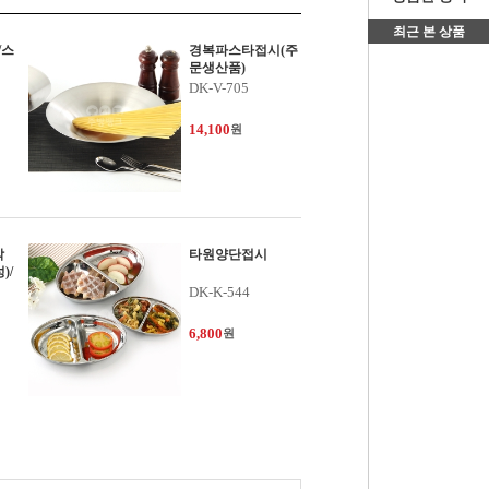
최근 본 상품
/스
경복파스타접시(주
문생산품)
DK-V-705
14,100
원
각
타원양단접시
)/
DK-K-544
6,800
원