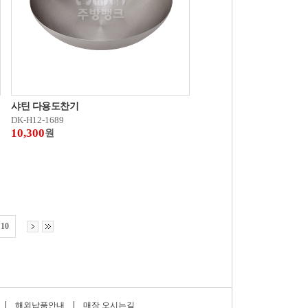
샤틴 다용도찬기
DK-H12-1689
10,300
원
10
해외납품안내
매장 오시는길