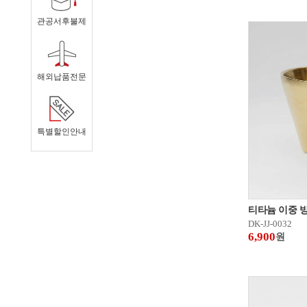
관공서후불제
해외납품전문
특별할인안내
티타늄 이중 
DK-JJ-0032
6,900
원