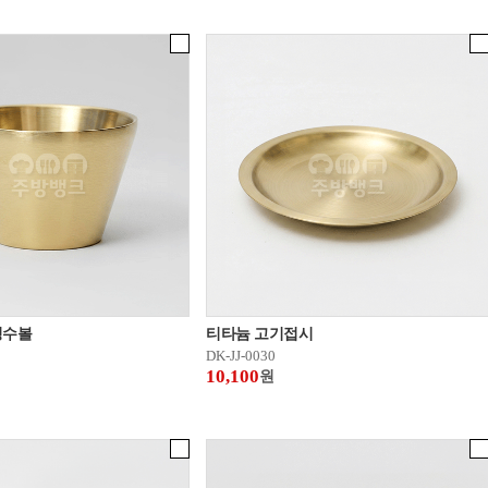
빙수볼
티타늄 고기접시
DK-JJ-0030
10,100
원