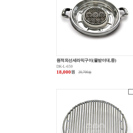
원적외선세라믹구이(물받이대,중)
DK-L-659
18,000
원
20,700
원