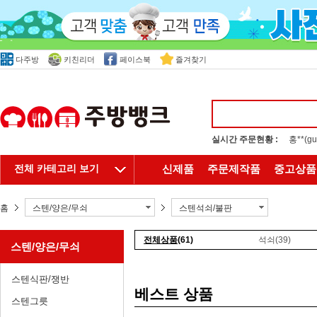
다주방
키친리더
페이스북
즐겨찾기
실시간 주문현황 :
홍**(
전체 카테고리 보기
신제품
주문제작품
중고상품
홈
스텐/양은/무쇠
스텐석쇠/불판
전체상품
(61)
석쇠
(39)
스텐/양은/무쇠
스텐식판/쟁반
베스트 상품
스텐그릇