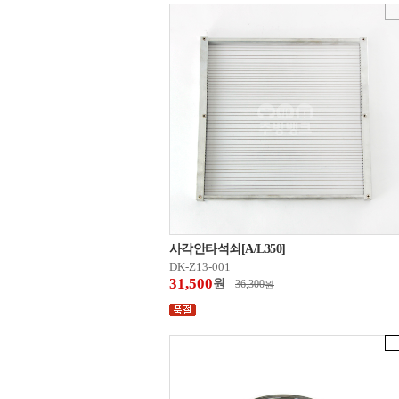
사각안타석쇠[A/L350]
DK-Z13-001
31,500
원
36,300
원