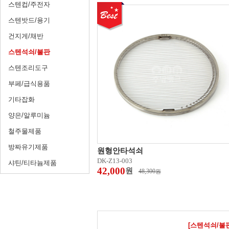
스텐컵/주전자
스텐밧드/용기
건지게/채반
스텐석쇠/불판
스텐조리도구
부페/급식용품
기타잡화
양은/알루미늄
철주물제품
방짜유기제품
원형안타석쇠
DK-Z13-003
샤틴/티타늄제품
42,000
원
48,300
원
[스텐석쇠/불판