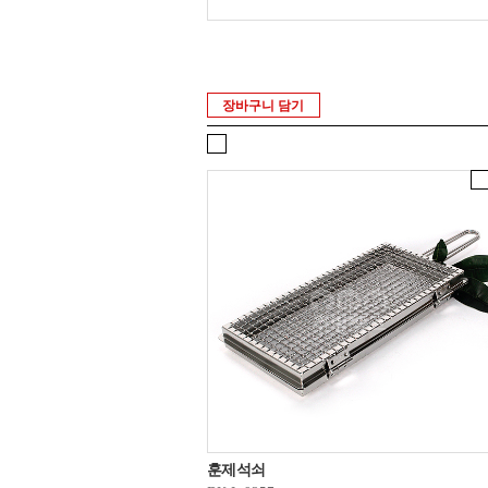
장바구니 담기
훈제석쇠